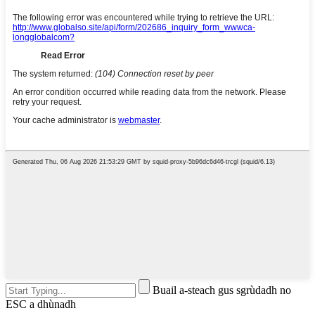
Buail a-steach gus sgrùdadh no
ESC a dhùnadh