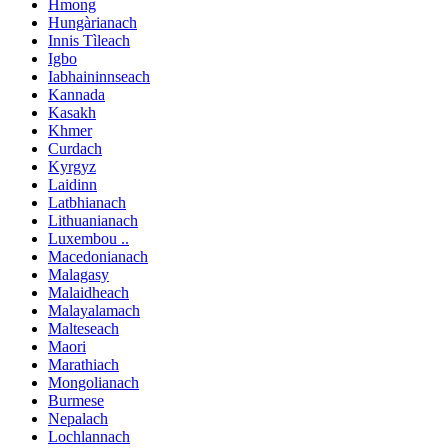
Hmong
Hungàrianach
Innis Tìleach
Igbo
Iabhaininnseach
Kannada
Kasakh
Khmer
Curdach
Kyrgyz
Laidinn
Latbhianach
Lithuanianach
Luxembou ..
Macedonianach
Malagasy
Malaidheach
Malayalamach
Malteseach
Maori
Marathiach
Mongolianach
Burmese
Nepalach
Lochlannach