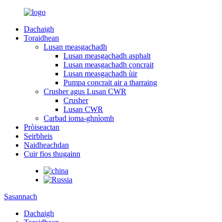
Dachaigh
Toraidhean
Lusan measgachadh
Lusan measgachadh asphalt
Lusan measgachadh concrait
Lusan measgachadh ùir
Pumpa concrait air a tharraing
Crusher agus Lusan CWR
Crusher
Lusan CWR
Carbad ioma-ghnìomh
Pròiseactan
Seirbheis
Naidheachdan
Cuir fios thugainn
Sasannach
Dachaigh