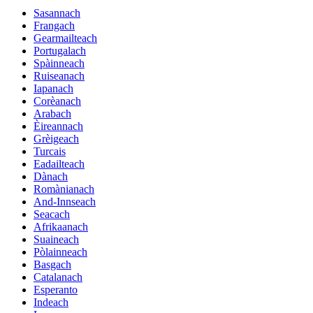
Sasannach
Frangach
Gearmailteach
Portugalach
Spàinneach
Ruiseanach
Iapanach
Corèanach
Arabach
Èireannach
Grèigeach
Turcais
Eadailteach
Dànach
Romànianach
And-Innseach
Seacach
Afrikaanach
Suaineach
Pòlainneach
Basgach
Catalanach
Esperanto
Indeach