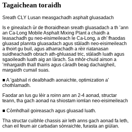
Tagaichean toraidh
Sreath CLY Lusan measgachadh asphalt gluasadach
Is e ginealach ùr de thoraidhean sreath gluasadach a th ’ann
an Ca-Long Mobile Asphalt Mixing Plant a chaidh a
leasachadh gu neo-eisimeileach le Ca-Long, a dh’ fhaodas
gluasad plannta gluasadach agus stàladh neo-eisimeileach
a thoirt gu buil, agus atharrachadh a rèir riatanasan
suidheachadh obrach ath-ghluasad tric, stàladh luath agus
sgaoileadh luath aig an làrach. Sa mhòr-chuid airson a
’mhargaidh thall thairis agus càradh beag dachaigheil,
margaidh cumail suas.
■ A ’gabhail ri dealbhadh aonaichte, optimization a’
chothlamadh.
Faodar an lus gu lèir a roinn ann an 2-4 aonad, structar
teann, tha gach aonad na shiostam iomlan neo-eisimeileach
■ Còmhdhail goireasach agus gluasad luath.
Tha structar cuibhle chassis air leth anns gach aonad fa leth,
chan eil feum air carbadan sònraichte, furasta an giùlan.