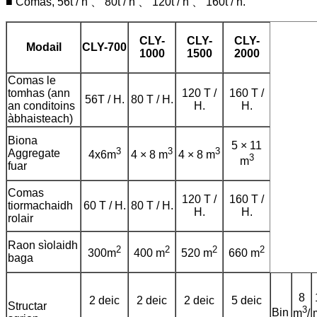
■ Comas, 56t / h 、 80t / h 、 120t / h 、 160t / h.
CLY-
CLY-
CLY-
Modail
CLY-700
1000
1500
2000
Comas le
tomhas (ann
120 T /
160 T /
56T / H.
80 T / H.
an conditoins
H.
H.
àbhaisteach)
Biona
5 × 11
3
3
3
Aggregate
4x6m
4 × 8 m
4 × 8 m
3
m
fuar
Comas
120 T /
160 T /
tiormachaidh
60 T / H.
80 T / H.
H.
H.
rolair
Raon sìolaidh
2
2
2
2
300m
400 m
520 m
660 m
baga
8
2 deic
2 deic
2 deic
5 deic
Structar
3
Bin
m
/