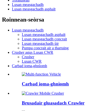
Toraidhean
Lusan measgachadh
Lusan measgachadh asphalt
Roinnean-seòrsa
Lusan measgachadh
Lusan measgachadh asphalt
Lusan measgachadh concrait
Lusan measgachadh ùir
Pumpa concrait air a tharraing
Crusher agus Lusan CWR
Crusher
Lusan CWR
Carbad ioma-ghnìomh
Carbad ioma-ghnìomh
Brusadair gluasadach Crawler