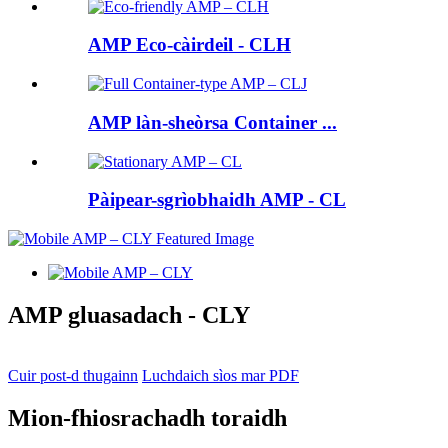
AMP Eco-càirdeil - CLH
AMP làn-sheòrsa Container ...
Pàipear-sgrìobhaidh AMP - CL
AMP gluasadach - CLY
Cuir post-d thugainn
Luchdaich sìos mar PDF
Mion-fhiosrachadh toraidh