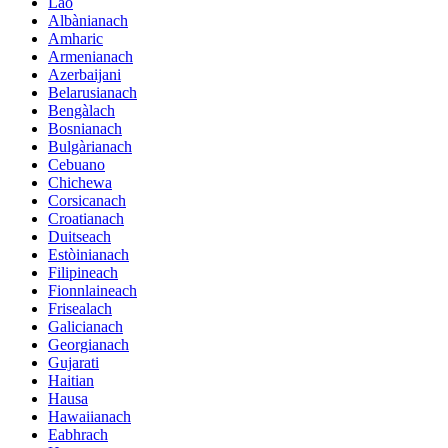
Lao
Albànianach
Amharic
Armenianach
Azerbaijani
Belarusianach
Bengàlach
Bosnianach
Bulgàrianach
Cebuano
Chichewa
Corsicanach
Croatianach
Duitseach
Estòinianach
Filipineach
Fionnlaineach
Frisealach
Galicianach
Georgianach
Gujarati
Haitian
Hausa
Hawaiianach
Eabhrach