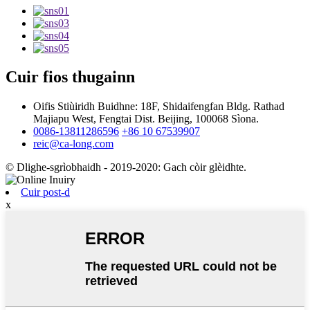
Cuir fios thugainn
Oifis Stiùiridh Buidhne: 18F, Shidaifengfan Bldg. Rathad
Majiapu West, Fengtai Dist. Beijing, 100068 Sìona.
0086-13811286596
+86 10 67539907
reic@ca-long.com
© Dlighe-sgrìobhaidh - 2019-2020: Gach còir glèidhte.
Cuir post-d
x