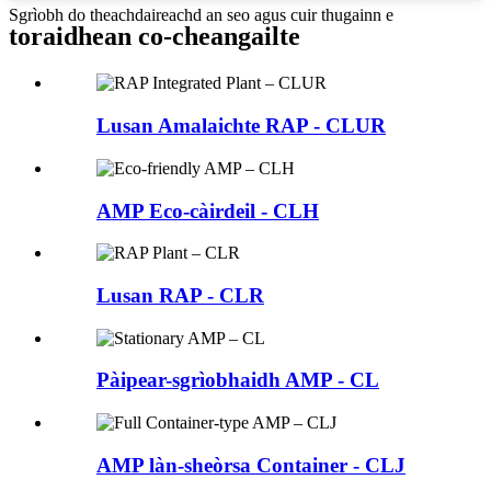
Sgrìobh do theachdaireachd an seo agus cuir thugainn e
toraidhean co-cheangailte
Lusan Amalaichte RAP - CLUR
AMP Eco-càirdeil - CLH
Lusan RAP - CLR
Pàipear-sgrìobhaidh AMP - CL
AMP làn-sheòrsa Container - CLJ