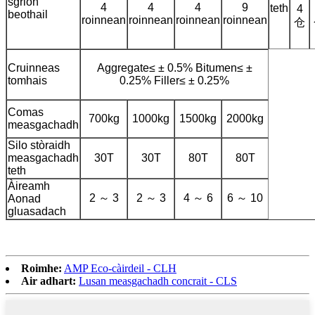
sgrion
4
4
4
9
teth
4
beothail
roinnean
roinnean
roinnean
roinnean
仓
Cruinneas
Aggregate≤ ± 0.5% Bitumen≤ ±
tomhais
0.25% Filler≤ ± 0.25%
Comas
700kg
1000kg
1500kg
2000kg
measgachadh
Silo stòraidh
measgachadh
30T
30T
80T
80T
teth
Àireamh
2 ～ 3
2 ～ 3
4 ～ 6
6 ～ 10
Aonad
gluasadach
Roimhe:
AMP Eco-càirdeil - CLH
Air adhart:
Lusan measgachadh concrait - CLS