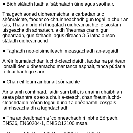
■ Bidh stàladh luath a ’sàbhaladh ùine agus saothair.
Tha gach aonad uidheamaichte le carbadan taic
shònraichte, faodar co-chruinneachadh gun togail a chuir an
sàs; Tha am prìomh thogalach uidheamaichte le siostam
uisgeachaidh adhartach, a dh ’fheumas crann, gun
ghearradh, gun tàthadh, agus dìreach 3-5 latha airson
stàladh uidheamachd
■ Taghadh neo-eisimeileach, measgachadh an-asgaidh
A rèir feumalachdan luchd-cleachdaidh, faodar na pàirtean
iomaill den uidheamachd mar tanca asphalt, tanca pùdar a
rèiteachadh gu saor
■ Chan eil feum air bunait sònraichte
Air talamh còmhnard, làidir sam bith, is urrainn dhaibh an
seata planntrais seo a chuir a-steach, chan fheum luchd-
cleachdaidh mòran togail bunait a dhèanamh, cosgais
làimhseachaidh a lughdachadh
■ Tha an dealbhadh a ’coinneachadh ri inbhe Eòrpach,
EN536, EN60204-1, ENISO12100 msaa.