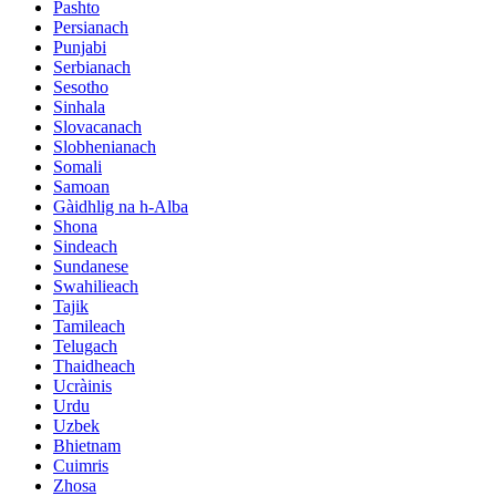
Pashto
Persianach
Punjabi
Serbianach
Sesotho
Sinhala
Slovacanach
Slobhenianach
Somali
Samoan
Gàidhlig na h-Alba
Shona
Sindeach
Sundanese
Swahilieach
Tajik
Tamileach
Telugach
Thaidheach
Ucràinis
Urdu
Uzbek
Bhietnam
Cuimris
Zhosa