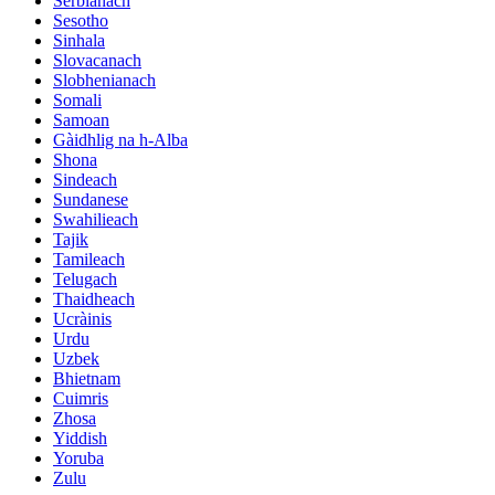
Serbianach
Sesotho
Sinhala
Slovacanach
Slobhenianach
Somali
Samoan
Gàidhlig na h-Alba
Shona
Sindeach
Sundanese
Swahilieach
Tajik
Tamileach
Telugach
Thaidheach
Ucràinis
Urdu
Uzbek
Bhietnam
Cuimris
Zhosa
Yiddish
Yoruba
Zulu