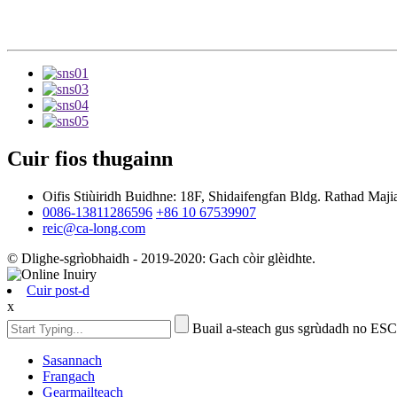
Cuir fios thugainn
Oifis Stiùiridh Buidhne: 18F, Shidaifengfan Bldg. Rathad Maji
0086-13811286596
+86 10 67539907
reic@ca-long.com
© Dlighe-sgrìobhaidh - 2019-2020: Gach còir glèidhte.
Cuir post-d
x
Buail a-steach gus sgrùdadh no ES
Sasannach
Frangach
Gearmailteach