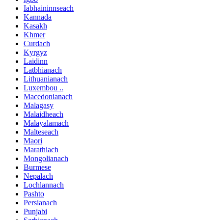
Iabhaininnseach
Kannada
Kasakh
Khmer
Curdach
Kyrgyz
Laidinn
Latbhianach
Lithuanianach
Luxembou ..
Macedonianach
Malagasy
Malaidheach
Malayalamach
Malteseach
Maori
Marathiach
Mongolianach
Burmese
Nepalach
Lochlannach
Pashto
Persianach
Punjabi