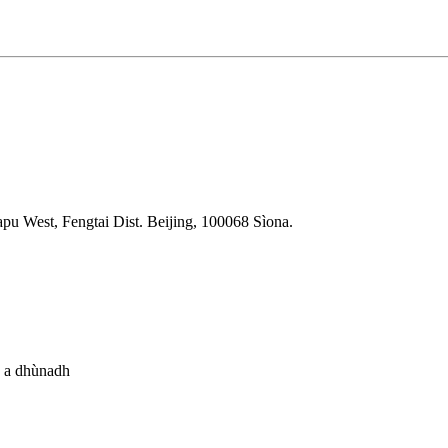
apu West, Fengtai Dist. Beijing, 100068 Sìona.
C a dhùnadh