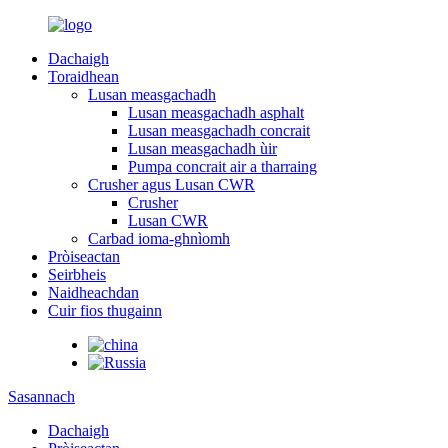
Dachaigh
Toraidhean
Lusan measgachadh
Lusan measgachadh asphalt
Lusan measgachadh concrait
Lusan measgachadh ùir
Pumpa concrait air a tharraing
Crusher agus Lusan CWR
Crusher
Lusan CWR
Carbad ioma-ghnìomh
Pròiseactan
Seirbheis
Naidheachdan
Cuir fios thugainn
Sasannach
Dachaigh