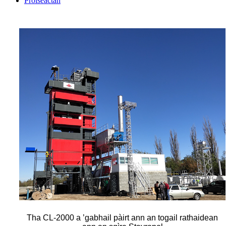
Pròiseactan
Tha CL-2000 a ’gabhail pàirt ann an togail rathaidean