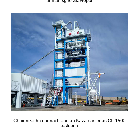
ann an sgìre Stavropol
Chuir neach-ceannach ann an Kazan an treas CL-1500
a-steach