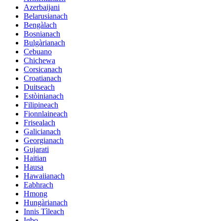
Azerbaijani
Belarusianach
Bengàlach
Bosnianach
Bulgàrianach
Cebuano
Chichewa
Corsicanach
Croatianach
Duitseach
Estòinianach
Filipineach
Fionnlaineach
Frisealach
Galicianach
Georgianach
Gujarati
Haitian
Hausa
Hawaiianach
Eabhrach
Hmong
Hungàrianach
Innis Tìleach
Igbo