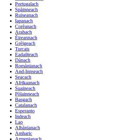
Portugalach
Spàinneach
Ruiseanach
Iapanach
Corèanach
Arabach
Èireannach
Grèigeach
Turcais
Eadailteach
Dànach
Romànianach
And-Innseach
Seacach
Afrikaanach
Suaineach
Pòlainneach
Basgach
Catalanach
Esperanto
Indeach
Lao
Albànianach
Amharic
Armenianach