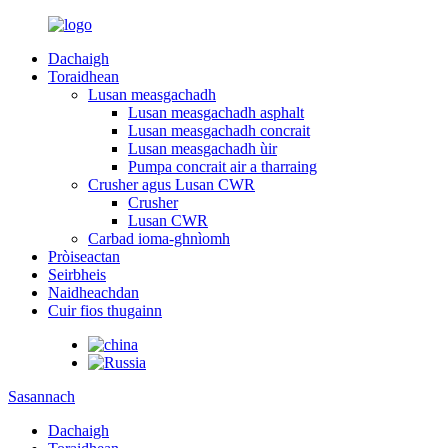
Dachaigh
Toraidhean
Lusan measgachadh
Lusan measgachadh asphalt
Lusan measgachadh concrait
Lusan measgachadh ùir
Pumpa concrait air a tharraing
Crusher agus Lusan CWR
Crusher
Lusan CWR
Carbad ioma-ghnìomh
Pròiseactan
Seirbheis
Naidheachdan
Cuir fios thugainn
Sasannach
Dachaigh