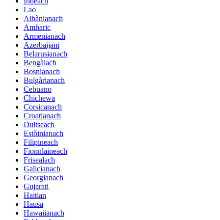
Indeach
Lao
Albànianach
Amharic
Armenianach
Azerbaijani
Belarusianach
Bengàlach
Bosnianach
Bulgàrianach
Cebuano
Chichewa
Corsicanach
Croatianach
Duitseach
Estòinianach
Filipineach
Fionnlaineach
Frisealach
Galicianach
Georgianach
Gujarati
Haitian
Hausa
Hawaiianach