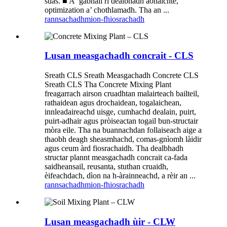
suas. ■ A ’gabhail ri dealbhadh aonaichte,
optimization a’ chothlamadh. Tha an ...
rannsachadh
mion-fhiosrachadh
Lusan measgachadh concrait - CLS
Sreath CLS Sreath Measgachadh Concrete CLS
Sreath CLS Tha Concrete Mixing Plant
freagarrach airson cruadhtan malairteach bailteil,
rathaidean agus drochaidean, togalaichean,
innleadaireachd uisge, cumhachd dealain, puirt,
puirt-adhair agus pròiseactan togail bun-structair
mòra eile. Tha na buannachdan follaiseach aige a
thaobh deagh sheasmhachd, comas-gnìomh làidir
agus ceum àrd fiosrachaidh. Tha dealbhadh
structar plannt measgachadh concrait ca-fada
saidheansail, reusanta, stuthan cruaidh,
èifeachdach, dìon na h-àrainneachd, a rèir an ...
rannsachadh
mion-fhiosrachadh
Lusan measgachadh ùir - CLW