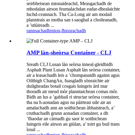
seirbheisean mionaideachd, Measgachadh de
mhodalan airson feumalachdan eadar-dhealaichte
luchd-ceannach. Tha Ca-Long air am modail
planntrais as motha san t-saoghal a choileanadh,
a ’stiùireadh ...
rannsachadh
mion-fhiosrachadh
AMP làn-sheòrsa Container - CLJ
Sreath CLJ Lusan làn seòrsa inneal-gleidhidh
Asphalt Plant Lusan Asphalt làn seòrsa container,
air a leasachadh leis a ’chompanaidh againn agus
Oilthigh ChangAn, fuasgladh sònraichte air
duilgheadas botail cosgais luingeis àrd mar
thoradh air meud mòr planntaichean comas mòr.
Bidh an lus a ’gabhail ri structar seòrsa container,
tha na h-aonadan agus na pàirtean uile air an
amalachadh ann an soithichean àbhaisteach, a’
cruthachadh grunn aonadan container, a dh
’fhaodar an càrnadh gu saor le soithichean
luingeis eile airson an giùlan, a’ toirt gu buil trans
ìosal ...
rannsachadh
mion-fhiosrachadh