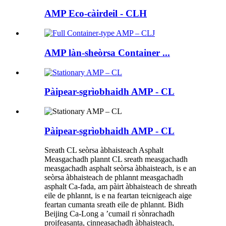
AMP Eco-càirdeil - CLH
AMP làn-sheòrsa Container ...
Pàipear-sgrìobhaidh AMP - CL
Pàipear-sgrìobhaidh AMP - CL
Sreath CL seòrsa àbhaisteach Asphalt
Measgachadh plannt CL sreath measgachadh
measgachadh asphalt seòrsa àbhaisteach, is e an
seòrsa àbhaisteach de phlannt measgachadh
asphalt Ca-fada, am pàirt àbhaisteach de shreath
eile de phlannt, is e na feartan teicnigeach aige
feartan cumanta sreath eile de phlannt. Bidh
Beijing Ca-Long a ’cumail ri sònrachadh
proifeasanta, cinneasachadh àbhaisteach,