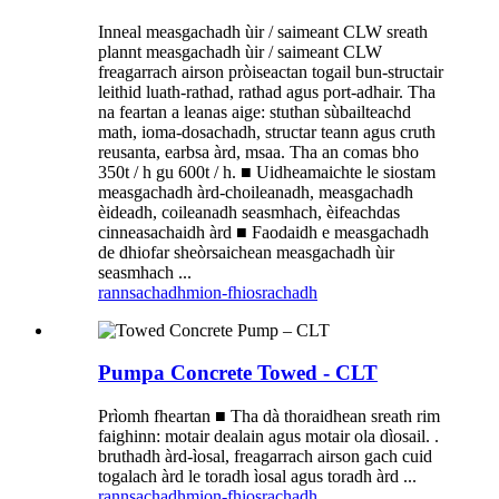
Inneal measgachadh ùir / saimeant CLW sreath
plannt measgachadh ùir / saimeant CLW
freagarrach airson pròiseactan togail bun-structair
leithid luath-rathad, rathad agus port-adhair. Tha
na feartan a leanas aige: stuthan sùbailteachd
math, ioma-dosachadh, structar teann agus cruth
reusanta, earbsa àrd, msaa. Tha an comas bho
350t / h gu 600t / h. ■ Uidheamaichte le siostam
measgachadh àrd-choileanadh, measgachadh
èideadh, coileanadh seasmhach, èifeachdas
cinneasachaidh àrd ■ Faodaidh e measgachadh
de dhiofar sheòrsaichean measgachadh ùir
seasmhach ...
rannsachadh
mion-fhiosrachadh
Pumpa Concrete Towed - CLT
Prìomh fheartan ■ Tha dà thoraidhean sreath rim
faighinn: motair dealain agus motair ola dìosail. .
bruthadh àrd-ìosal, freagarrach airson gach cuid
togalach àrd le toradh ìosal agus toradh àrd ...
rannsachadh
mion-fhiosrachadh