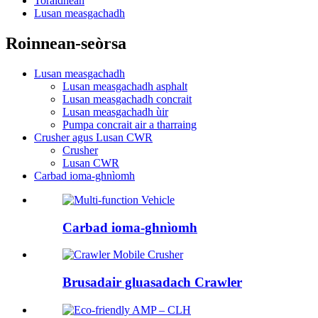
Toraidhean
Lusan measgachadh
Roinnean-seòrsa
Lusan measgachadh
Lusan measgachadh asphalt
Lusan measgachadh concrait
Lusan measgachadh ùir
Pumpa concrait air a tharraing
Crusher agus Lusan CWR
Crusher
Lusan CWR
Carbad ioma-ghnìomh
Carbad ioma-ghnìomh
Brusadair gluasadach Crawler