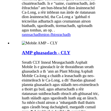
chuairteachadh. Is e “uaine, cuairteachadh, àrd-
èifeachdas” am bun-bheachd dìon àrainneachd
Ca-Long, a rèir inbhean nas àirde de riatanasan
dìon àrainneachd, tha Ca-Long a ’gabhail ri
teicneòlas adhartach agus ceumannan airson
biathadh, sgaoileadh, tiormachadh, sgrìonadh
agus tomhas, an op. .
rannsachadh
mion-fhiosrachadh
AMP gluasadach - CLY
Sreath CLY Inneal Measgachaidh Asphalt
Mobile Is e ginealach ùr de thoraidhean sreath
gluasadach a th ’ann an Plant Mixing Asphalt
Mobile Ca-long a chaidh a leasachadh gu neo-
eisimeileach le Ca-Long, a dh’ fhaodas gluasad
plannta gluasadach agus stàladh neo-eisimeileach
a thoirt gu buil, agus atharrachadh a rèir
riatanasan suidheachadh obrach ath-ghluasad tric,
luath stàladh agus sgaoileadh luath aig an làrach.
Sa mhòr-chuid airson a ’mhargaidh thall thairis
agus càradh beag dachaigheil, margaidh cumail