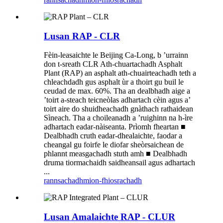
Lusan RAP - CLR
Fèin-leasaichte le Beijing Ca-Long, b ’urrainn
don t-sreath CLR Ath-chuartachadh Asphalt
Plant (RAP) an asphalt ath-chuairteachadh teth a
chleachdadh gus asphalt ùr a thoirt gu buil le
ceudad de max. 60%. Tha an dealbhadh aige a
’toirt a-steach teicneòlas adhartach cèin agus a’
toirt aire do shuidheachadh gnàthach rathaidean
Sìneach. Tha a choileanadh a ’ruighinn na h-ìre
adhartach eadar-nàiseanta. Prìomh fheartan ■
Dealbhadh cruth eadar-dhealaichte, faodar a
cheangal gu foirfe le diofar sheòrsaichean de
phlannt measgachadh stuth amh ■ Dealbhadh
druma tiormachaidh saidheansail agus adhartach
...
rannsachadh
mion-fhiosrachadh
Lusan Amalaichte RAP - CLUR