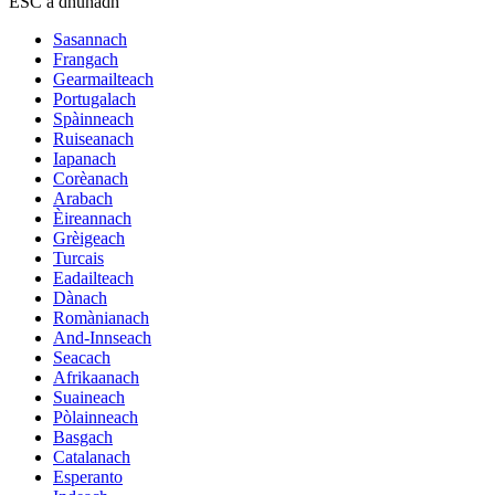
ESC a dhùnadh
Sasannach
Frangach
Gearmailteach
Portugalach
Spàinneach
Ruiseanach
Iapanach
Corèanach
Arabach
Èireannach
Grèigeach
Turcais
Eadailteach
Dànach
Romànianach
And-Innseach
Seacach
Afrikaanach
Suaineach
Pòlainneach
Basgach
Catalanach
Esperanto