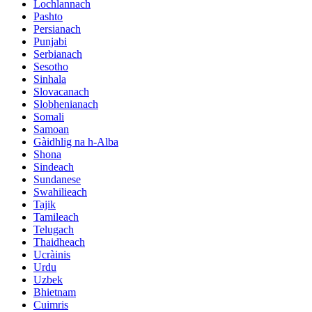
Lochlannach
Pashto
Persianach
Punjabi
Serbianach
Sesotho
Sinhala
Slovacanach
Slobhenianach
Somali
Samoan
Gàidhlig na h-Alba
Shona
Sindeach
Sundanese
Swahilieach
Tajik
Tamileach
Telugach
Thaidheach
Ucràinis
Urdu
Uzbek
Bhietnam
Cuimris