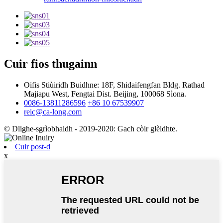
Cuir fios thugainn
Oifis Stiùiridh Buidhne: 18F, Shidaifengfan Bldg. Rathad
Majiapu West, Fengtai Dist. Beijing, 100068 Sìona.
0086-13811286596
+86 10 67539907
reic@ca-long.com
© Dlighe-sgrìobhaidh - 2019-2020: Gach còir glèidhte.
Cuir post-d
x