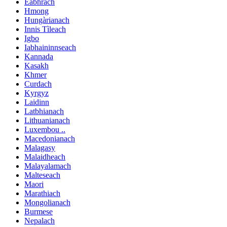
Eabhrach
Hmong
Hungàrianach
Innis Tìleach
Igbo
Iabhaininnseach
Kannada
Kasakh
Khmer
Curdach
Kyrgyz
Laidinn
Latbhianach
Lithuanianach
Luxembou ..
Macedonianach
Malagasy
Malaidheach
Malayalamach
Malteseach
Maori
Marathiach
Mongolianach
Burmese
Nepalach