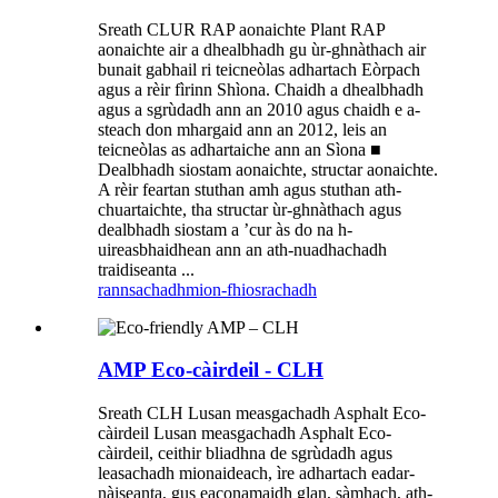
Sreath CLUR RAP aonaichte Plant RAP
aonaichte air a dhealbhadh gu ùr-ghnàthach air
bunait gabhail ri teicneòlas adhartach Eòrpach
agus a rèir fìrinn Shìona. Chaidh a dhealbhadh
agus a sgrùdadh ann an 2010 agus chaidh e a-
steach don mhargaid ann an 2012, leis an
teicneòlas as adhartaiche ann an Sìona ■
Dealbhadh siostam aonaichte, structar aonaichte.
A rèir feartan stuthan amh agus stuthan ath-
chuartaichte, tha structar ùr-ghnàthach agus
dealbhadh siostam a ’cur às do na h-
uireasbhaidhean ann an ath-nuadhachadh
traidiseanta ...
rannsachadh
mion-fhiosrachadh
AMP Eco-càirdeil - CLH
Sreath CLH Lusan measgachadh Asphalt Eco-
càirdeil Lusan measgachadh Asphalt Eco-
càirdeil, ceithir bliadhna de sgrùdadh agus
leasachadh mionaideach, ìre adhartach eadar-
nàiseanta, gus eaconamaidh glan, sàmhach, ath-